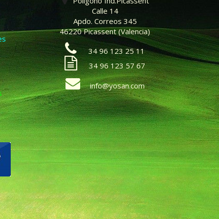
Polígono Ind.Picassent
Calle 14
Apdo. Correos 345
46220 Picassent (Valencia)
es
34 96 123 25 11
34 96 123 57 67
info@yosan.com
s