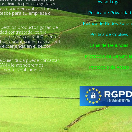
Aviso Legal
os dividido por categorías y
es donde encontrará todo lo
Política de Privacidad
esite para su empresa o
.
Política de Redes Social
uestros productos gozan de
idad contrastada con la
Política de Cookies
ncia de más de 3.000 clientes
chos durante nuestros casi 30
Canal de Denuncias
 experiencia en el sector
Protocolo de Denuncia
alquier duda puede contactar
SAN y le atenderemos
Protocolo de Acoso
almente. ¿Hablamos?