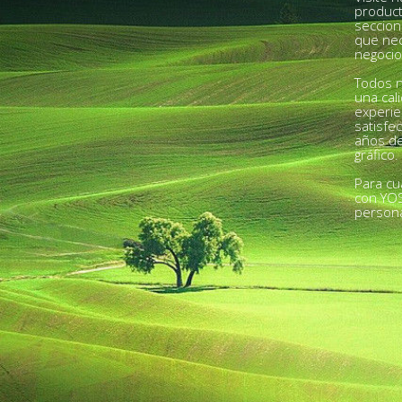
product
seccion
que nec
negocio
Todos n
una cal
experie
satisfe
años de
gráfico.
Para cu
con YO
person