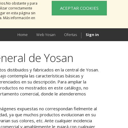
rios.No obstante y para
ACEPTAR COOKIES
alizar correctamente
gar en esta página sin
na. Más información en
Home
Web Yosan
Ofertas
Sign in
neral de Yosan
os distibuidos y fabricados en la central de Yosan.
jo contempla las características básicas y
erenciados en su descripción. Para ampliar la
productos no mostrados en este catálogo, no
artamento comercial, donde le atenderemos
 imágenes expuestas no correspondan fielmente al
alidad, ya que muchos productos evolucionan en su
arian sus colores, etc. Ante cualquier incidencia
n comercial y amablemente le guiará con cualquier