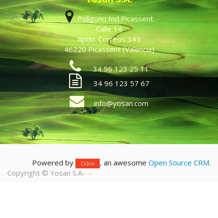
Polígono Ind.Picassent
Calle 14
Apdo. Correos 345
46220 Picassent (Valencia)
34 96 123 25 11
34 96 123 57 67
info@yosan.com
Powered by
, an awesome
Open Source CRM
.
Odoo
Copyright ©
Yosan S.A
-
-