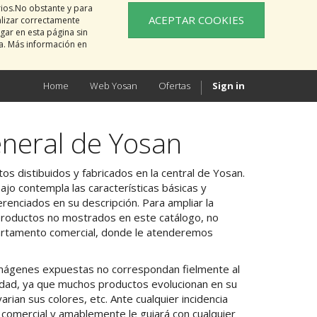
rios.No obstante y para
ACEPTAR COOKIES
alizar correctamente
gar en esta página sin
na. Más información en
Home
Web Yosan
Ofertas
Sign in
neral de Yosan
os distibuidos y fabricados en la central de Yosan.
jo contempla las características básicas y
erenciados en su descripción. Para ampliar la
productos no mostrados en este catálogo, no
artamento comercial, donde le atenderemos
 imágenes expuestas no correspondan fielmente al
alidad, ya que muchos productos evolucionan en su
arian sus colores, etc. Ante cualquier incidencia
n comercial y amablemente le guiará con cualquier