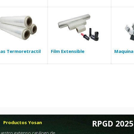
as Termoretractil
Film Extensible
Maquina
RPGD 2025
Productos Yosan
nuestro extenso catálogo de