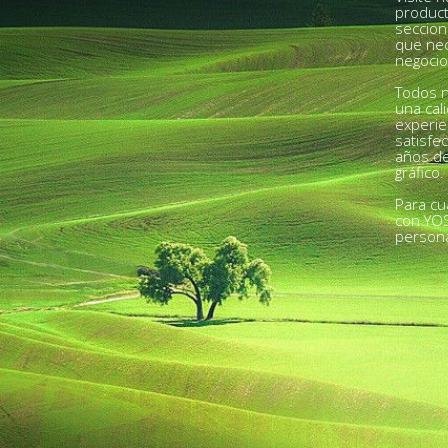
product
seccion
que nec
negocio
Todos n
una cal
experie
satisfe
años de
gráfico.
Para cu
con YO
person