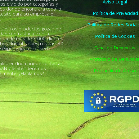
Aviso Legal
os dividido por categorías y
es donde encontrará todo lo
Política de Privacidad
esite para su empresa o
.
Política de Redes Social
uestros productos gozan de
idad contrastada con la
Política de Cookies
ncia de más de 3.000 clientes
chos durante nuestros casi 30
Canal de Denuncias
 experiencia en el sector
Protocolo de Denuncia
alquier duda puede contactar
SAN y le atenderemos
Protocolo de Acoso
almente. ¿Hablamos?