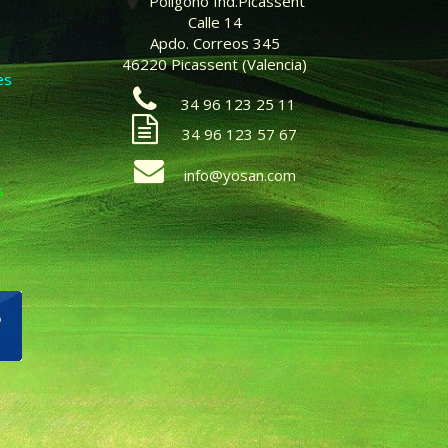
Polígono Ind.Picassent
Calle 14
Apdo. Correos 345
46220 Picassent (Valencia)
es
34 96 123 25 11
34 96 123 57 67
info@yosan.com
s