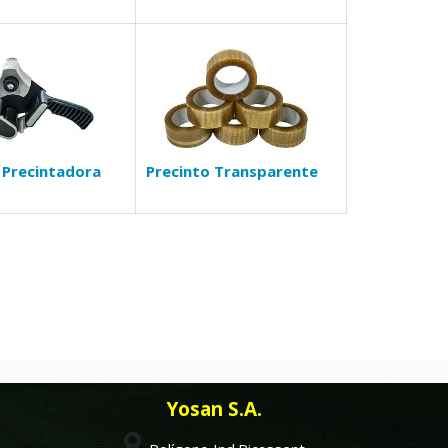
 Precintadora
Precinto Transparente
Yosan S.A.