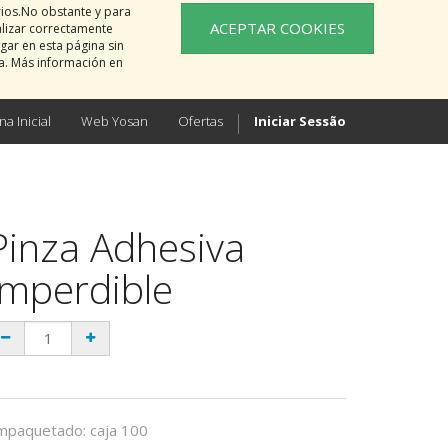
rios.No obstante y para
ACEPTAR COOKIES
alizar correctamente
gar en esta página sin
na. Más información en
na Inicial
Web Yosan
Ofertas
Iniciar Sessão
Pinza Adhesiva
Imperdible
mpaquetado
:
caja 100