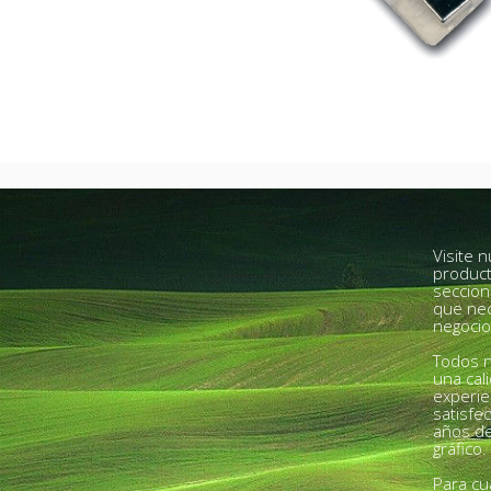
Visite 
product
seccion
que nec
negocio
Todos n
una cal
experie
satisfe
años de
gráfico.
Para cu