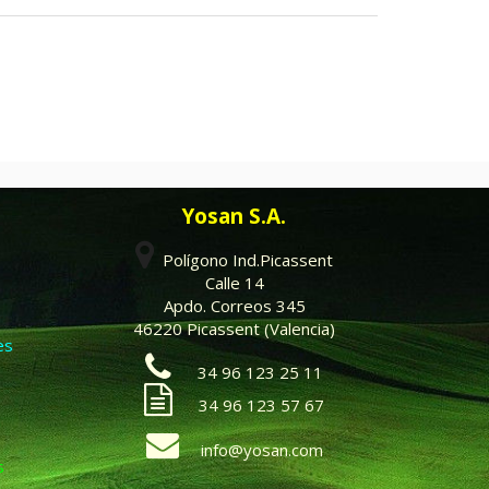
Yosan S.A.
Polígono Ind.Picassent
Calle 14
Apdo. Correos 345
46220 Picassent (Valencia)
es
34 96 123 25 11
34 96 123 57 67
info@yosan.com
s