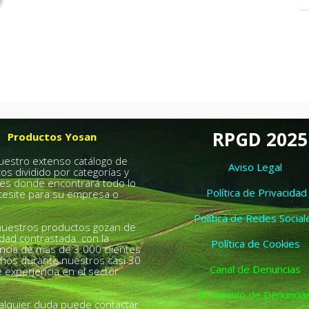
RPGD 2025
Productos Yosan
nuestro extenso catálogo de
Aviso Legal
os dividido por categorías y
es donde encontrará todo lo
Política de Privacidad
esite para su empresa o
.
Política de Redes Social
uestros productos gozan de
idad contrastada con la
Política de Cookies
ncia de más de 3.000 clientes
chos durante nuestros casi 30
Canal de Denuncias
 experiencia en el sector
Protocolo de Denuncia
alquier duda puede contactar