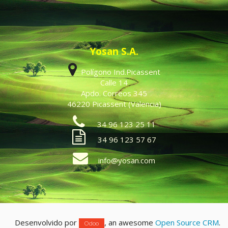
Yosan S.A.
Polígono Ind.Picassent
Calle 14
Apdo. Correos 345
46220 Picassent (Valencia)
34 96 123 25 11
34 96 123 57 67
info@yosan.com
Desenvolvido por
, an awesome
Open Source CRM
.
Odoo