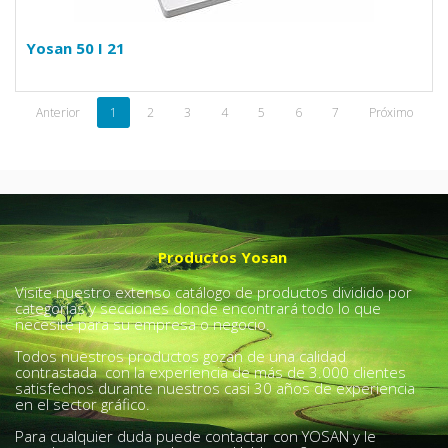
Yosan 50 I 21
Anterior
1
2
3
4
5
6
7
Próximo
Productos Yosan
Visite nuestro extenso catálogo de productos dividido por
categorías y secciones donde encontrará todo lo que
necesite para su empresa o negocio.
Todos nuestros productos gozan de una calidad
contrastada con la experiencia de más de 3.000 clientes
satisfechos durante nuestros casi 30 años de experiencia
en el sector gráfico.
Para cualquier duda puede contactar con YOSAN y le