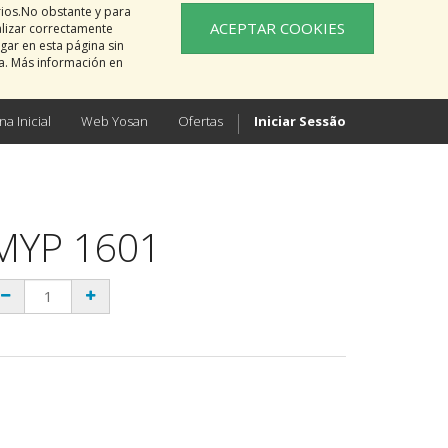
rios.No obstante y para
ACEPTAR COOKIES
alizar correctamente
gar en esta página sin
na. Más información en
na Inicial
Web Yosan
Ofertas
Iniciar Sessão
MYP 1601