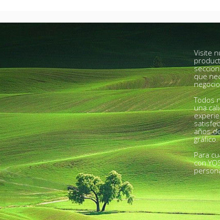
Visite 
product
seccion
que nec
negocio
Todos n
una cal
experie
satisfe
años de
gráfico.
Para cu
con YO
person