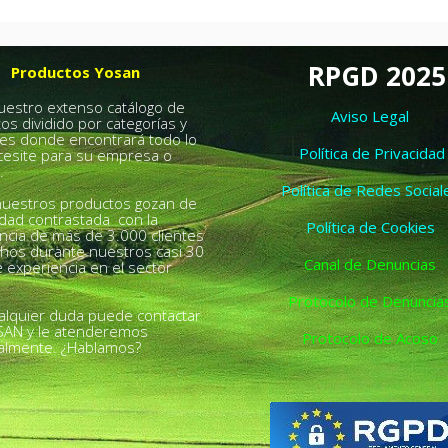
RPGD 2025
Productos Yosan
nuestro extenso catálogo de
Aviso Legal
os dividido por categorías y
es donde encontrará todo lo
Política de Privacidad
esite para su empresa o
.
Política de Redes Social
uestros productos gozan de
idad contrastada con la
Política de Cookies
ncia de más de 3.000 clientes
chos durante nuestros casi 30
Canal de Denuncias
 experiencia en el sector
Protocolo de Denuncia
alquier duda puede contactar
SAN y le atenderemos
Protocolo de Acoso
almente. ¿Hablamos?