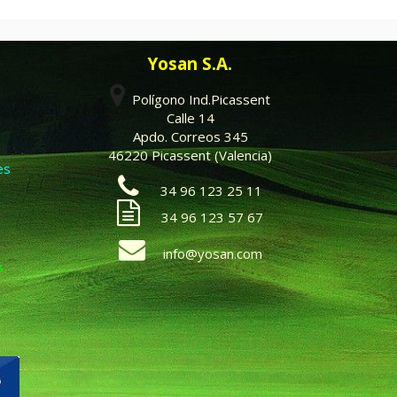
Yosan S.A.
Polígono Ind.Picassent
Calle 14
Apdo. Correos 345
46220 Picassent (Valencia)
es
34 96 123 25 11
34 96 123 57 67
info@yosan.com
s