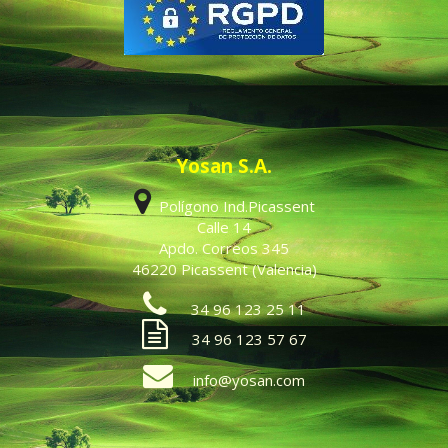
Yosan S.A.
Polígono Ind.Picassent
Calle 14
Apdo. Correos 345
46220 Picassent (Valencia)
34 96 123 25 11
34 96 123 57 67
info@yosan.com