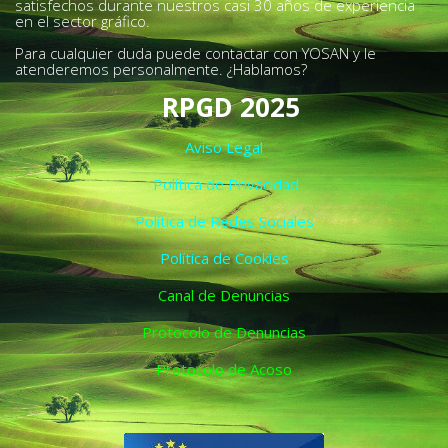
satisfechos durante nuestros casi 30 años de experiencia
en el sector gráfico.
Para cualquier duda puede contactar con YOSAN y le
atenderemos personalmente. ¿Hablamos?
RPGD 2025
Aviso Legal
Política de Privacidad
Política de Redes Sociales
Política de Cookies
Canal de Denuncias
Protocolo de Denuncias
Protocolo de Acoso