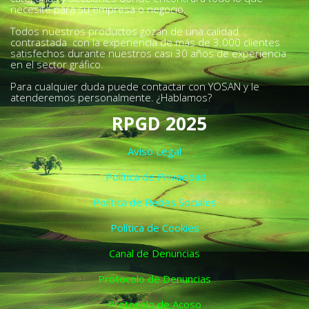
necesite para su empresa o negocio.
Todos nuestros productos gozan de una calidad
contrastada con la experiencia de más de 3.000 clientes
satisfechos durante nuestros casi 30 años de experiencia
en el sector gráfico.
Para cualquier duda puede contactar con YOSAN y le
atenderemos personalmente. ¿Hablamos?
RPGD 2025
Aviso Legal
Política de Privacidad
Política de Redes Sociales
Política de Cookies
Canal de Denuncias
Protocolo de Denuncias
Protocolo de Acoso