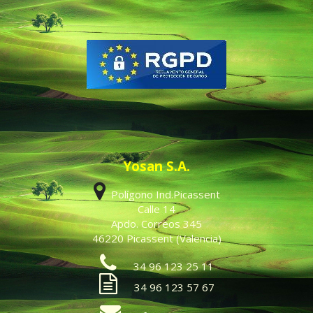
Yosan S.A.
Polígono Ind.Picassent
Calle 14
Apdo. Correos 345
46220 Picassent (Valencia)
34 96 123 25 11
34 96 123 57 67