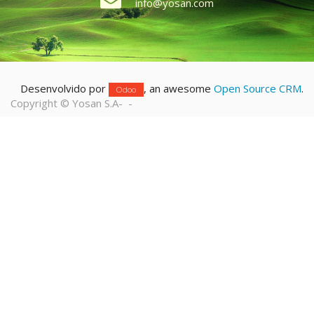
info@yosan.com
Desenvolvido por
, an awesome
Open Source CRM
.
Odoo
Copyright ©
Yosan S.A
-
-