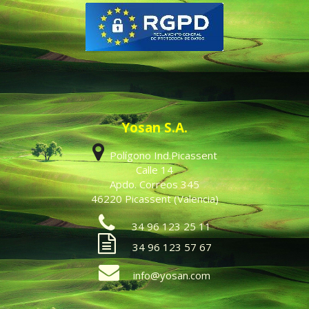
Yosan S.A.
Polígono Ind.Picassent
Calle 14
Apdo. Correos 345
46220 Picassent (Valencia)
34 96 123 25 11
34 96 123 57 67
info@yosan.com