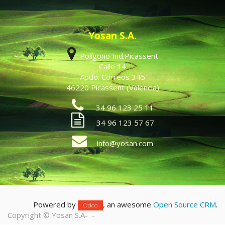
Yosan S.A.
Polígono Ind.Picassent
Calle 14
Apdo. Correos 345
46220 Picassent (Valencia)
34 96 123 25 11
34 96 123 57 67
info@yosan.com
Powered by
, an awesome
Open Source CRM
.
Odoo
Copyright ©
Yosan S.A
-
-