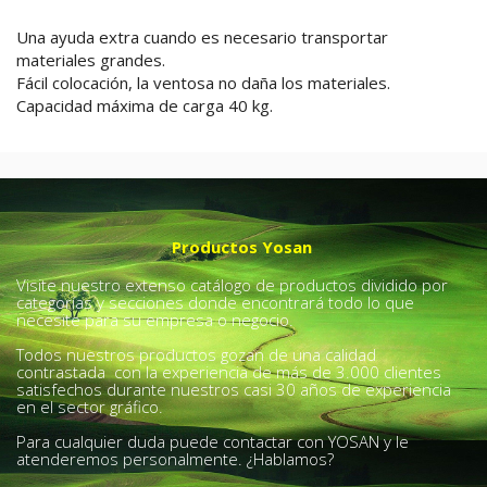
Una ayuda extra cuando es necesario transportar
materiales grandes.
Fácil colocación, la ventosa no daña los materiales.
Capacidad máxima de carga 40 kg.
Productos Yosan
Visite nuestro extenso catálogo de productos dividido por
categorías y secciones donde encontrará todo lo que
necesite para su empresa o negocio.
Todos nuestros productos gozan de una calidad
contrastada con la experiencia de más de 3.000 clientes
satisfechos durante nuestros casi 30 años de experiencia
en el sector gráfico.
Para cualquier duda puede contactar con YOSAN y le
atenderemos personalmente. ¿Hablamos?