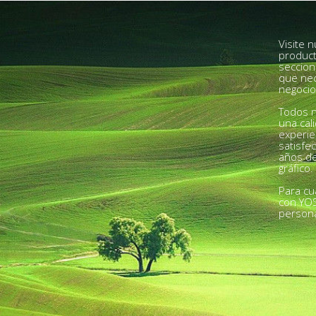
Visite 
product
seccion
que nec
negocio
Todos n
una cal
experie
satisfe
años de
gráfico.
Para cu
con YO
person