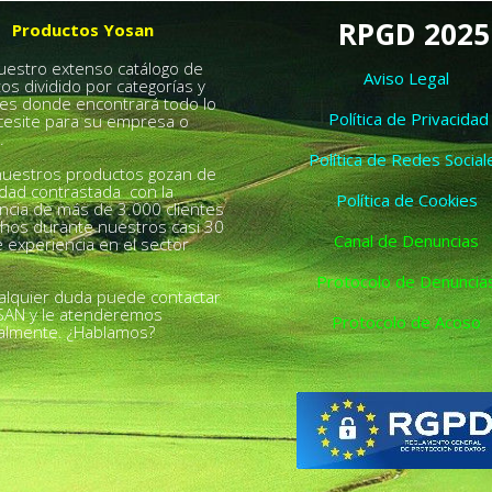
RPGD 2025
Productos Yosan
nuestro extenso catálogo de
Aviso Legal
os dividido por categorías y
es donde encontrará todo lo
Política de Privacidad
esite para su empresa o
.
Política de Redes Social
uestros productos gozan de
idad contrastada con la
Política de Cookies
ncia de más de 3.000 clientes
chos durante nuestros casi 30
Canal de Denuncias
 experiencia en el sector
Protocolo de Denuncia
alquier duda puede contactar
SAN y le atenderemos
Protocolo de Acoso
almente. ¿Hablamos?