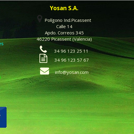
Yosan S.A.
Polígono Ind.Picassent
Calle 14
Apdo. Correos 345
46220 Picassent (Valencia)
es
34 96 123 25 11
34 96 123 57 67
info@yosan.com
s