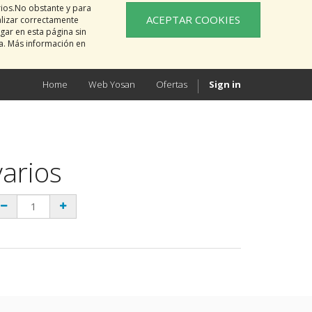
rios.No obstante y para
ACEPTAR COOKIES
alizar correctamente
gar en esta página sin
na. Más información en
Home
Web Yosan
Ofertas
Sign in
varios