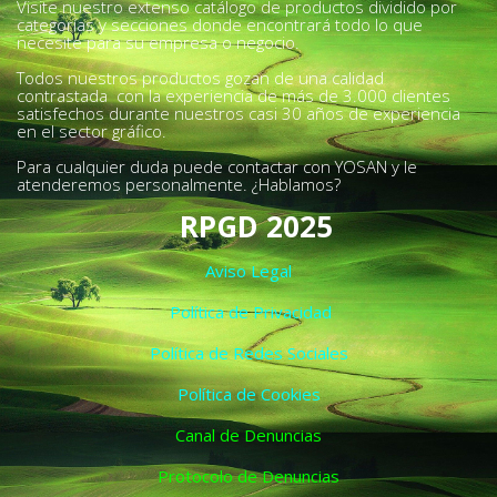
Visite nuestro extenso catálogo de productos dividido por
categorías y secciones donde encontrará todo lo que
necesite para su empresa o negocio.
Todos nuestros productos gozan de una calidad
contrastada con la experiencia de más de 3.000 clientes
satisfechos durante nuestros casi 30 años de experiencia
en el sector gráfico.
Para cualquier duda puede contactar con YOSAN y le
atenderemos personalmente. ¿Hablamos?
RPGD 2025
Aviso Legal
Política de Privacidad
Política de Redes Sociales
Política de Cookies
Canal de Denuncias
Protocolo de Denuncias