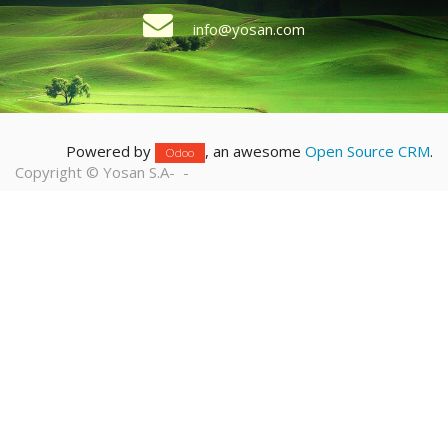
info@yosan.com
Powered by
, an awesome
Open Source CRM
.
Odoo
Copyright ©
Yosan S.A
-
-