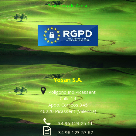
Protocolo de Acoso
Yosan S.A.
Polígono Ind.Picassent
Calle 14
Apdo. Correos 345
46220 Picassent (Valencia)
34 96 123 25 11
34 96 123 57 67