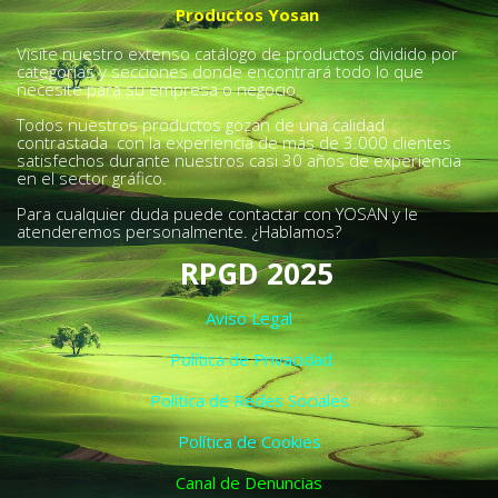
Productos Yosan
Visite nuestro extenso catálogo de productos dividido por
categorías y secciones donde encontrará todo lo que
necesite para su empresa o negocio.
Todos nuestros productos gozan de una calidad
contrastada con la experiencia de más de 3.000 clientes
satisfechos durante nuestros casi 30 años de experiencia
en el sector gráfico.
Para cualquier duda puede contactar con YOSAN y le
atenderemos personalmente. ¿Hablamos?
RPGD 2025
Aviso Legal
Política de Privacidad
Política de Redes Sociales
Política de Cookies
Canal de Denuncias