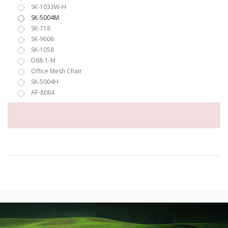
SK-1033W-H
SK-5004M
SK-718
SK-9606
SK-1058
D68-1-M
Office Mesh Chair
SK-5004H
AF-8064