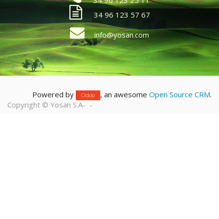
34 96 123 25 11
34 96 123 57 67
info@yosan.com
Powered by
, an awesome
Open Source CRM
.
Odoo
Copyright ©
Yosan S.A
-
-