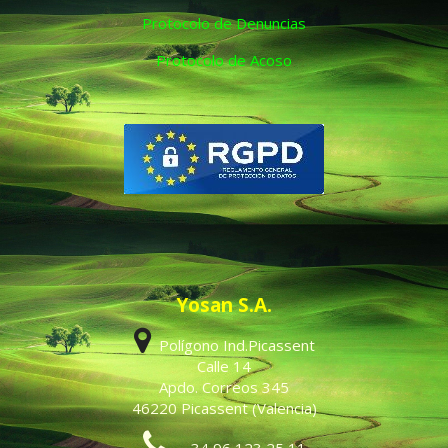
Protocolo de Denuncias
Protocolo de Acoso
Yosan S.A.
Polígono Ind.Picassent
Calle 14
Apdo. Correos 345
46220 Picassent (Valencia)