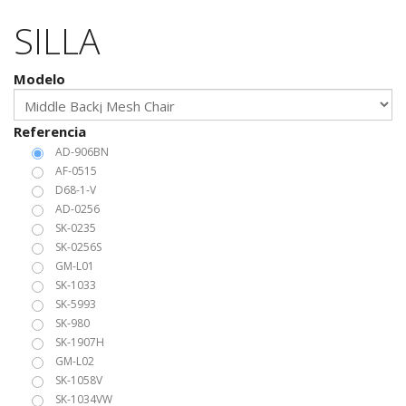
SILLA
Modelo
Referencia
AD-906BN
AF-0515
D68-1-V
AD-0256
SK-0235
SK-0256S
GM-L01
SK-1033
SK-5993
SK-980
SK-1907H
GM-L02
SK-1058V
SK-1034VW