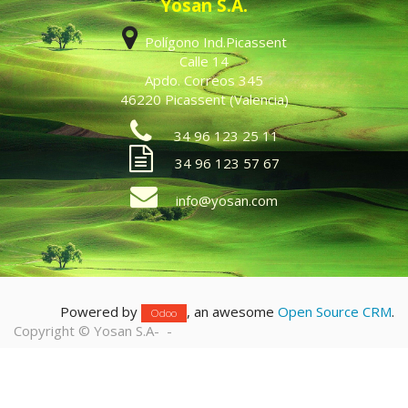
Yosan S.A.
Polígono Ind.Picassent
Calle 14
Apdo. Correos 345
46220 Picassent (Valencia)
34 96 123 25 11
34 96 123 57 67
info@yosan.com
Powered by
, an awesome
Open Source CRM
.
Odoo
Copyright ©
Yosan S.A
-
-