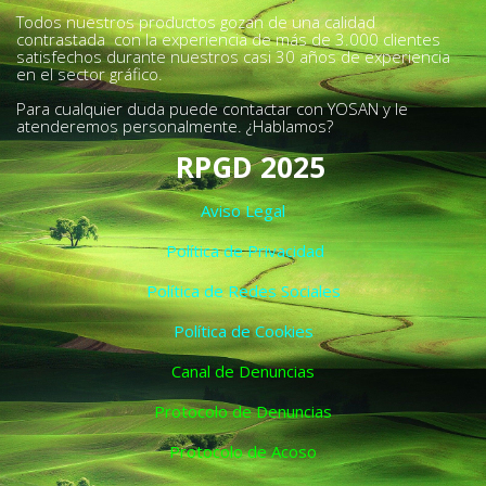
Todos nuestros productos gozan de una calidad
contrastada con la experiencia de más de 3.000 clientes
satisfechos durante nuestros casi 30 años de experiencia
en el sector gráfico.
Para cualquier duda puede contactar con YOSAN y le
atenderemos personalmente. ¿Hablamos?
RPGD 2025
Aviso Legal
Política de Privacidad
Política de Redes Sociales
Política de Cookies
Canal de Denuncias
Protocolo de Denuncias
Protocolo de Acoso