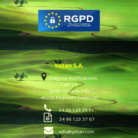
Yosan S.A.
Polígono Ind.Picassent
Calle 14
Apdo. Correos 345
46220 Picassent (Valencia)
34 96 123 25 11
34 96 123 57 67
info@yosan.com