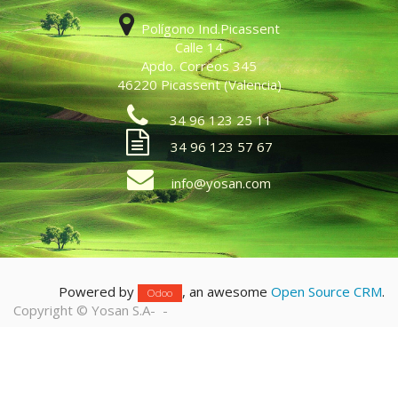
Polígono Ind.Picassent
Calle 14
Apdo. Correos 345
46220 Picassent (Valencia)
34 96 123 25 11
34 96 123 57 67
info@yosan.com
Powered by
, an awesome
Open Source CRM
.
Odoo
Copyright ©
Yosan S.A
-
-