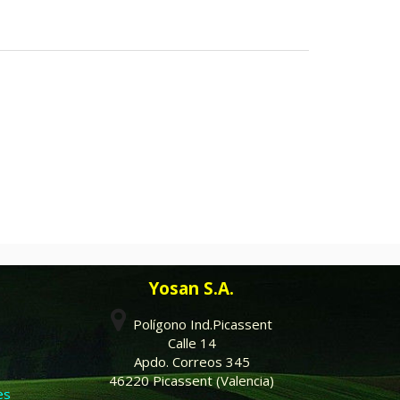
Yosan S.A.
Polígono Ind.Picassent
Calle 14
Apdo. Correos 345
46220 Picassent (Valencia)
es