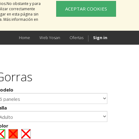
rios.No obstante y para
ACEPTAR COOKIES
alizar correctamente
gar en esta página sin
na. Más información en
Home
Web Yosan
Ofertas
Sign in
Gorras
odelo
alla
olor