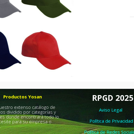
RPGD 2025
Productos Yosan
nuestro extenso catálogo de
Aviso Legal
os dividido por categorías y
es donde encontrará todo lo
Política de Privacidad
esite para su empresa o
.
Política de Redes Social