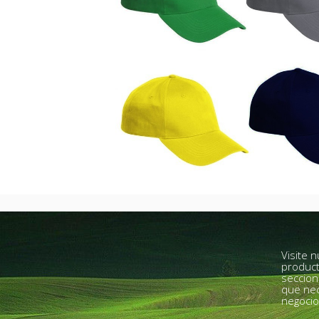
Visite 
product
seccion
que nec
negocio