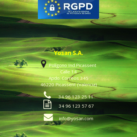
Yosan S.A.
Polígono Ind.Picassent
Calle 14
Apdo. Correos 345
46220 Picassent (Valencia)
34 96 123 25 11
34 96 123 57 67
info@yosan.com