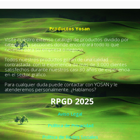
Productos Yosan
Visite nuestro extenso catálogo de productos dividido por
categorías y secciones donde encontrará todo lo que
necesite para su empresa o negocio.
Todos nuestros productos gozan de una calidad
contrastada con la experiencia de más de 3.000 clientes
satisfechos durante nuestros casi 30 años de experiencia
en el sector gráfico.
Para cualquier duda puede contactar con YOSAN y le
atenderemos personalmente. ¿Hablamos?
RPGD 2025
Aviso Legal
Política de Privacidad
Política de Redes Sociales