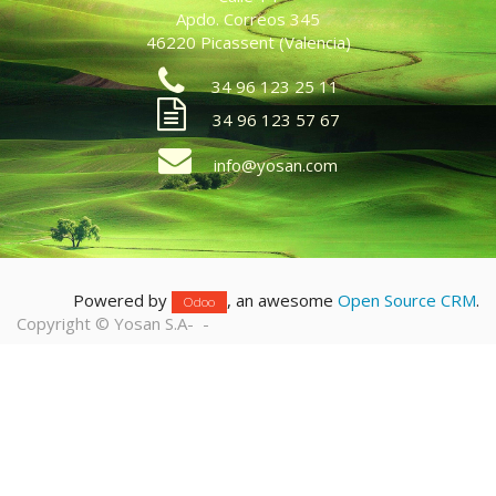
Apdo. Correos 345
46220 Picassent (Valencia)
34 96 123 25 11
34 96 123 57 67
info@yosan.com
Powered by
, an awesome
Open Source CRM
.
Odoo
Copyright ©
Yosan S.A
-
-