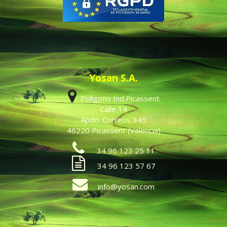
Yosan S.A.
Polígono Ind.Picassent
Calle 14
Apdo. Correos 345
46220 Picassent (Valencia)
34 96 123 25 11
34 96 123 57 67
info@yosan.com