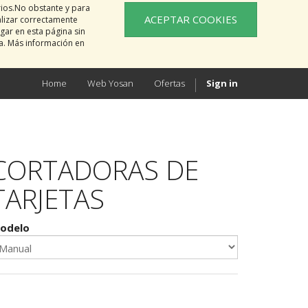
rios.No obstante y para
ACEPTAR COOKIES
alizar correctamente
gar en esta página sin
na. Más información en
Home
Web Yosan
Ofertas
Sign in
CORTADORAS DE
TARJETAS
odelo