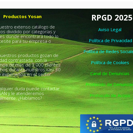
RPGD 2025
Productos Yosan
nuestro extenso catálogo de
Aviso Legal
os dividido por categorías y
es donde encontrará todo lo
Política de Privacidad
esite para su empresa o
.
Política de Redes Social
uestros productos gozan de
idad contrastada con la
Política de Cookies
ncia de más de 3.000 clientes
chos durante nuestros casi 30
Canal de Denuncias
 experiencia en el sector
Protocolo de Denuncia
alquier duda puede contactar
SAN y le atenderemos
Protocolo de Acoso
almente. ¿Hablamos?