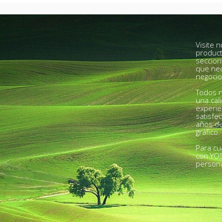
Visite 
product
seccion
que nec
negocio
Todos n
una cal
experie
satisfe
años de
gráfico.
Para cu
con YO
person