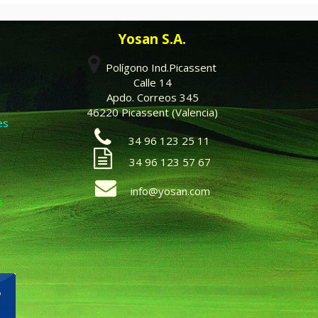
Yosan S.A.
Polígono Ind.Picassent
Calle 14
Apdo. Correos 345
46220 Picassent (Valencia)
es
34 96 123 25 11
34 96 123 57 67
info@yosan.com
s