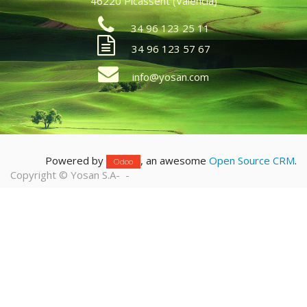
46220 Picassent (Valencia)
34 96 123 25 11
34 96 123 57 67
info@yosan.com
Powered by
, an awesome
Open Source CRM
.
Odoo
Copyright ©
Yosan S.A
-
-