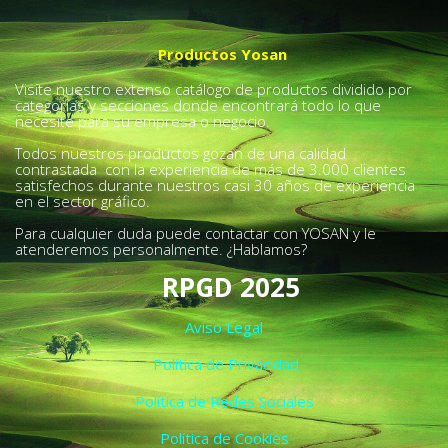
Productos Yosan
Visite nuestro extenso catálogo de productos dividido por
categorías y secciones donde encontrará todo lo que
necesite para su empresa o negocio.
Todos nuestros productos gozan de una calidad
contrastada con la experiencia de más de 3.000 clientes
satisfechos durante nuestros casi 30 años de experiencia
en el sector gráfico.
Para cualquier duda puede contactar con YOSAN y le
atenderemos personalmente. ¿Hablamos?
RPGD 2025
Aviso Legal
Política de Privacidad
Política de Redes Sociales
Política de Cookies