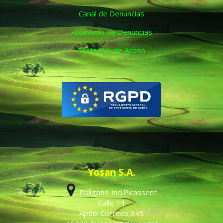
Canal de Denuncias
Protocolo de Denuncias
Protocolo de Acoso
Yosan S.A.
Polígono Ind.Picassent
Calle 14
Apdo. Correos 345