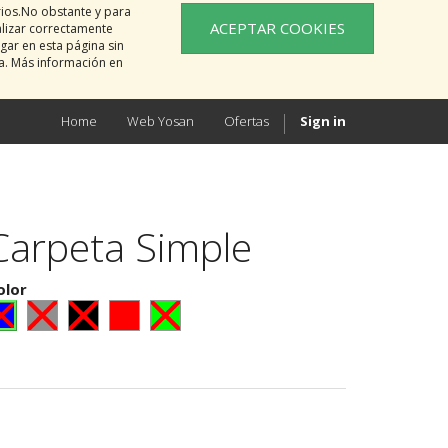
rios.No obstante y para
ACEPTAR COOKIES
alizar correctamente
gar en esta página sin
na. Más información en
Home
Web Yosan
Ofertas
Sign in
Carpeta Simple
olor