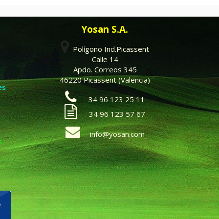
Yosan S.A.
Polígono Ind.Picassent
Calle 14
Apdo. Correos 345
46220 Picassent (Valencia)
es
34 96 123 25 11
34 96 123 57 67
info@yosan.com
s