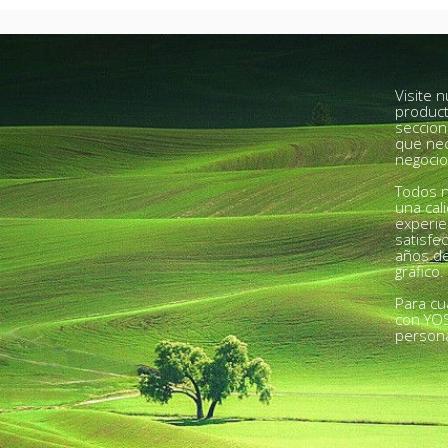
Visite 
product
seccion
que nec
negocio
Todos n
una cal
experie
satisfe
años de
gráfico.
Para cu
con YO
person