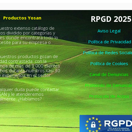
RPGD 2025
Productos Yosan
nuestro extenso catálogo de
Aviso Legal
os dividido por categorías y
es donde encontrará todo lo
Política de Privacidad
esite para su empresa o
.
Política de Redes Social
uestros productos gozan de
idad contrastada con la
Política de Cookies
ncia de más de 3.000 clientes
chos durante nuestros casi 30
Canal de Denuncias
 experiencia en el sector
Protocolo de Denuncia
alquier duda puede contactar
SAN y le atenderemos
Protocolo de Acoso
almente. ¿Hablamos?