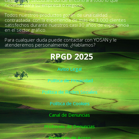
categorías y secciones donde encontrará todo lo que
necesite para su empresa o negocio.
Todos nuestros productos gozan de una calidad
contrastada con la experiencia de más de 3.000 clientes
satisfechos durante nuestros casi 30 años de experiencia
en el sector gráfico.
Para cualquier duda puede contactar con YOSAN y le
atenderemos personalmente. ¿Hablamos?
RPGD 2025
Aviso Legal
Política de Privacidad
Política de Redes Sociales
Política de Cookies
Canal de Denuncias
Protocolo de Denuncias
Protocolo de Acoso