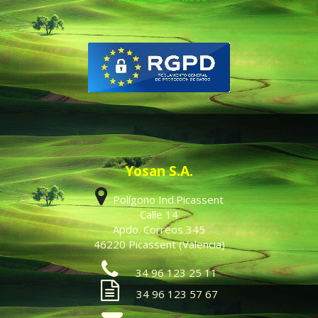
Yosan S.A.
Polígono Ind.Picassent
Calle 14
Apdo. Correos 345
46220 Picassent (Valencia)
34 96 123 25 11
34 96 123 57 67