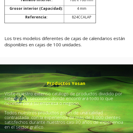
Grosor interior (Capacidad):
4 mm
Referencia:
824CCALAP
Los tres modelos diferentes de cajas de calendarios están
disponibles en cajas de 100 unidades.
Productos Yosan
Visite nuestro extenso catálogo de productos dividido por
categorías y secciones donde encontrará todo lo que
necesite para su empresa o negocio.
Todos nuestros productos gozan de una calidad
contrastada con la experiencia de más de 3.000 clientes
satisfechos durante nuestros casi 30 años de experiencia
en el sector gráfico.