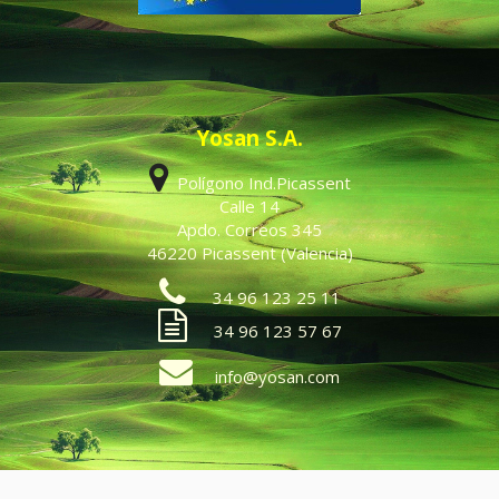
Yosan S.A.
Polígono Ind.Picassent
Calle 14
Apdo. Correos 345
46220 Picassent (Valencia)
34 96 123 25 11
34 96 123 57 67
info@yosan.com