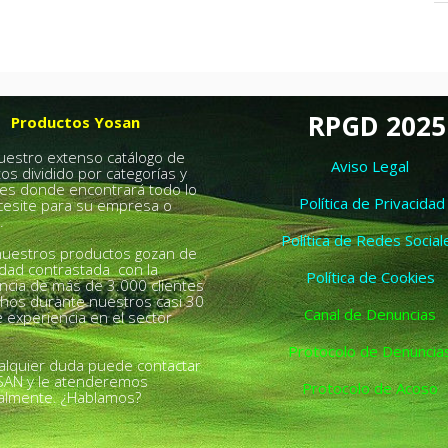
RPGD 2025
Productos Yosan
nuestro extenso catálogo de
Aviso Legal
os dividido por categorías y
es donde encontrará todo lo
Política de Privacidad
esite para su empresa o
.
Política de Redes Social
uestros productos gozan de
idad contrastada con la
Política de Cookies
ncia de más de 3.000 clientes
chos durante nuestros casi 30
Canal de Denuncias
 experiencia en el sector
Protocolo de Denuncia
alquier duda puede contactar
SAN y le atenderemos
Protocolo de Acoso
almente. ¿Hablamos?