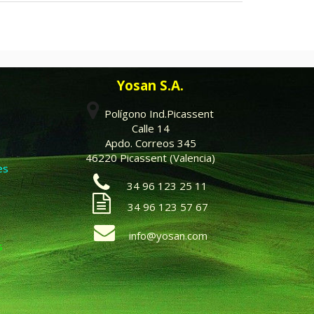
Yosan S.A.
Polígono Ind.Picassent
Calle 14
Apdo. Correos 345
46220 Picassent (Valencia)
es
34 96 123 25 11
34 96 123 57 67
info@yosan.com
s