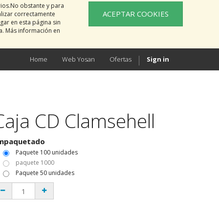
rios.No obstante y para
ACEPTAR COOKIES
alizar correctamente
gar en esta página sin
na. Más información en
Home
Web Yosan
Ofertas
Sign in
Caja CD Clamsehell
mpaquetado
Paquete 100 unidades
paquete 1000
Paquete 50 unidades