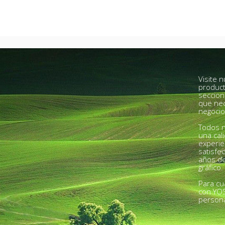
Visite 
product
seccion
que nec
negocio
Todos n
una cal
experie
satisfe
años de
gráfico.
Para cu
con YO
person