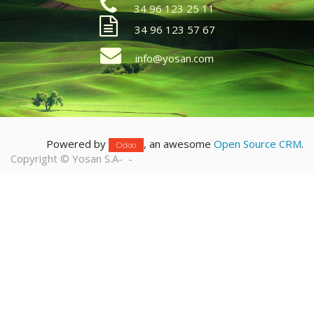
34 96 123 25 11
34 96 123 57 67
info@yosan.com
Powered by
, an awesome
Open Source CRM
.
Odoo
Copyright ©
Yosan S.A
-
-