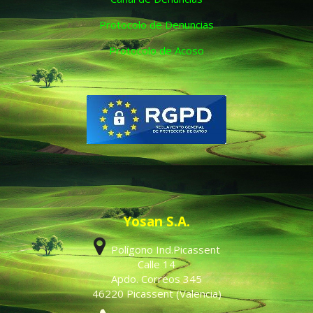
Protocolo de Denuncias
Protocolo de Acoso
Yosan S.A.
Polígono Ind.Picassent
Calle 14
Apdo. Correos 345
46220 Picassent (Valencia)