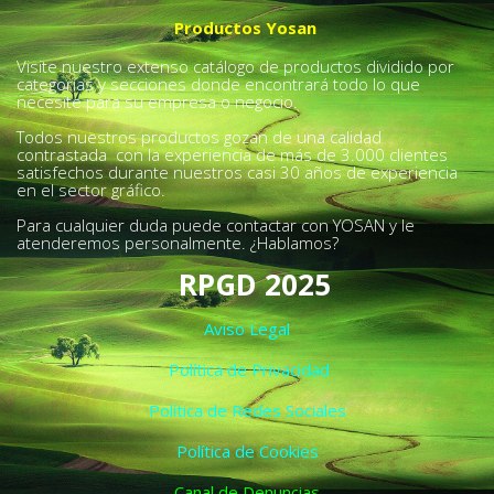
Productos Yosan
Visite nuestro extenso catálogo de productos dividido por
categorías y secciones donde encontrará todo lo que
necesite para su empresa o negocio.
Todos nuestros productos gozan de una calidad
contrastada con la experiencia de más de 3.000 clientes
satisfechos durante nuestros casi 30 años de experiencia
en el sector gráfico.
Para cualquier duda puede contactar con YOSAN y le
atenderemos personalmente. ¿Hablamos?
RPGD 2025
Aviso Legal
Política de Privacidad
Política de Redes Sociales
Política de Cookies
Canal de Denuncias