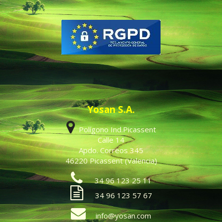
Yosan S.A.
Polígono Ind.Picassent
Calle 14
Apdo. Correos 345
46220 Picassent (Valencia)
34 96 123 25 11
34 96 123 57 67
info@yosan.com