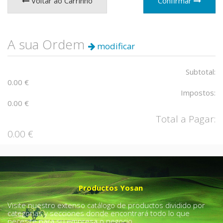
Voltar ao Carrinho
Confirmar
A sua Ordem
modificar
Subtotal:
0.00
€
Impostos:
0.00
€
Total a Pagar:
0.00
€
Productos Yosan
Visite nuestro extenso catálogo de productos dividido por
categorías y secciones donde encontrará todo lo que
necesite para su empresa o negocio.