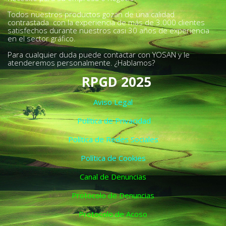
Todos nuestros productos gozan de una calidad
contrastada con la experiencia de más de 3.000 clientes
satisfechos durante nuestros casi 30 años de experiencia
en el sector gráfico.
Para cualquier duda puede contactar con YOSAN y le
atenderemos personalmente. ¿Hablamos?
RPGD 2025
Aviso Legal
Política de Privacidad
Política de Redes Sociales
Política de Cookies
Canal de Denuncias
Protocolo de Denuncias
Protocolo de Acoso