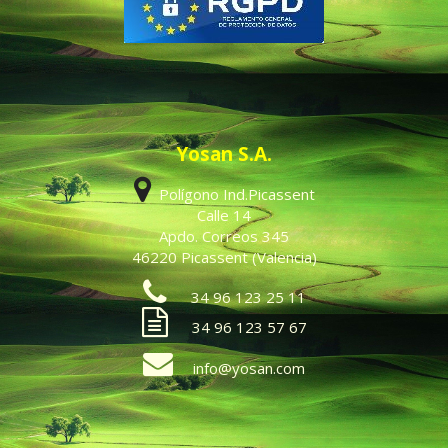
Yosan S.A.
Polígono Ind.Picassent
Calle 14
Apdo. Correos 345
46220 Picassent (Valencia)
34 96 123 25 11
34 96 123 57 67
info@yosan.com