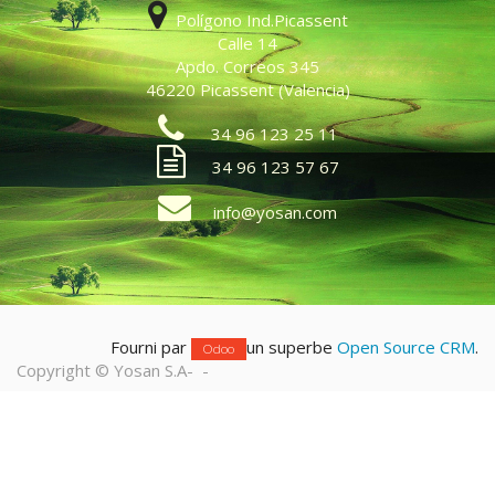
Polígono Ind.Picassent
Calle 14
Apdo. Correos 345
46220 Picassent (Valencia)
34 96 123 25 11
34 96 123 57 67
info@yosan.com
Fourni par
un superbe
Open Source CRM
.
Odoo
Copyright ©
Yosan S.A
-
-