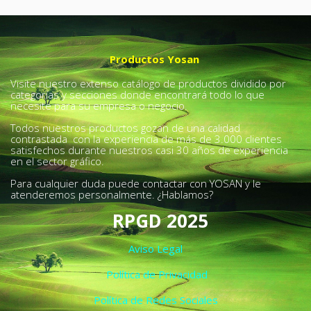
Productos Yosan
Visite nuestro extenso catálogo de productos dividido por
categorías y secciones donde encontrará todo lo que
necesite para su empresa o negocio.
Todos nuestros productos gozan de una calidad
contrastada con la experiencia de más de 3.000 clientes
satisfechos durante nuestros casi 30 años de experiencia
en el sector gráfico.
Para cualquier duda puede contactar con YOSAN y le
atenderemos personalmente. ¿Hablamos?
RPGD 2025
Aviso Legal
Política de Privacidad
Política de Redes Sociales