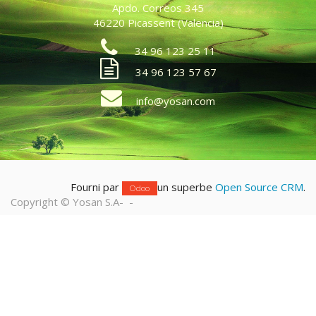
Apdo. Correos 345
46220 Picassent (Valencia)
34 96 123 25 11
34 96 123 57 67
info@yosan.com
Fourni par
un superbe
Open Source CRM
.
Odoo
Copyright ©
Yosan S.A
-
-