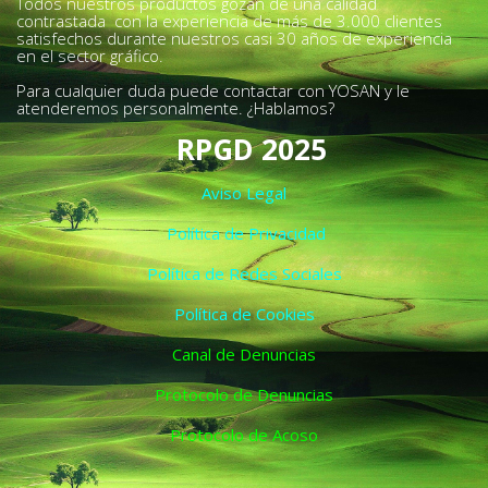
Todos nuestros productos gozan de una calidad
contrastada con la experiencia de más de 3.000 clientes
satisfechos durante nuestros casi 30 años de experiencia
en el sector gráfico.
Para cualquier duda puede contactar con YOSAN y le
atenderemos personalmente. ¿Hablamos?
RPGD 2025
Aviso Legal
Política de Privacidad
Política de Redes Sociales
Política de Cookies
Canal de Denuncias
Protocolo de Denuncias
Protocolo de Acoso