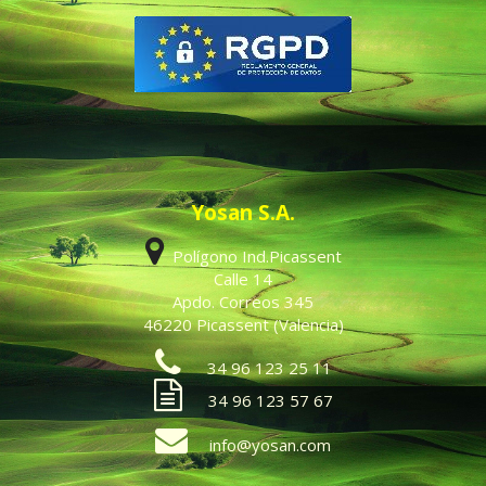
Yosan S.A.
Polígono Ind.Picassent
Calle 14
Apdo. Correos 345
46220 Picassent (Valencia)
34 96 123 25 11
34 96 123 57 67
info@yosan.com