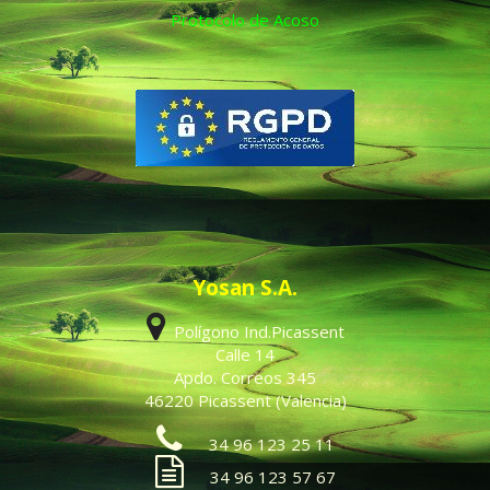
Protocolo de Acoso
Yosan S.A.
Polígono Ind.Picassent
Calle 14
Apdo. Correos 345
46220 Picassent (Valencia)
34 96 123 25 11
34 96 123 57 67