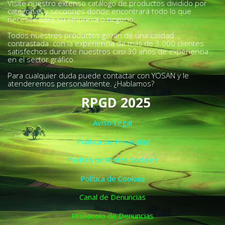
Visite nuestro extenso catálogo de productos dividido por
categorías y secciones donde encontrará todo lo que
necesite para su empresa o negocio.
Todos nuestros productos gozan de una calidad
contrastada con la experiencia de más de 3.000 clientes
satisfechos durante nuestros casi 30 años de experiencia
en el sector gráfico.
Para cualquier duda puede contactar con YOSAN y le
atenderemos personalmente. ¿Hablamos?
RPGD 2025
Aviso Legal
Política de Privacidad
Política de Redes Sociales
Política de Cookies
Canal de Denuncias
Protocolo de Denuncias