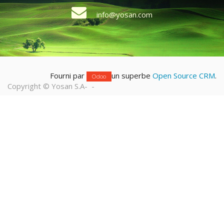
info@yosan.com
Fourni par
un superbe
Open Source CRM
.
Odoo
Copyright ©
Yosan S.A
-
-