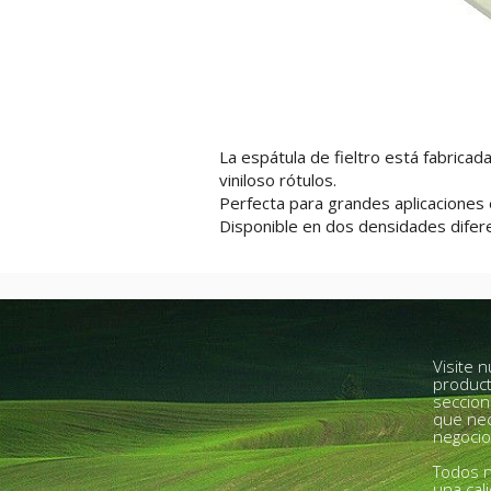
La espátula de fieltro está fabricad
viniloso rótulos.
Perfecta para grandes aplicaciones 
Disponible en dos densidades difer
Visite 
product
seccion
que nec
negocio
Todos n
una cal