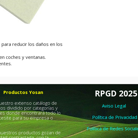
a para reducir los daños en los
en coches y ventanas.
entes.
RPGD 2025
Productos Yosan
nuestro extenso catálogo de
Aviso Legal
os dividido por categorías y
es donde encontrará todo lo
Política de Privacidad
esite para su empresa o
.
Política de Redes Social
uestros productos gozan de
idad contrastada con la