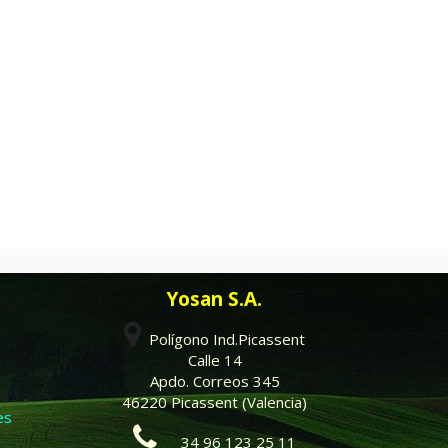
Yosan S.A.
Polígono Ind.Picassent
Calle 14
Apdo. Correos 345
46220 Picassent (Valencia)
es
34 96 123 25 11