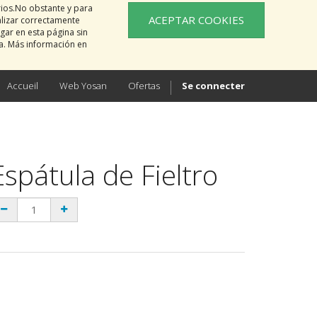
rios.No obstante y para
ACEPTAR COOKIES
alizar correctamente
gar en esta página sin
na. Más información en
Accueil
Web Yosan
Ofertas
Se connecter
Espátula de Fieltro