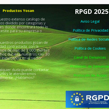
RPGD 2025
Productos Yosan
nuestro extenso catálogo de
Aviso Legal
os dividido por categorías y
es donde encontrará todo lo
Política de Privacidad
esite para su empresa o
.
Política de Redes Social
uestros productos gozan de
idad contrastada con la
Política de Cookies
ncia de más de 3.000 clientes
chos durante nuestros casi 30
Canal de Denuncias
 experiencia en el sector
Protocolo de Denuncia
alquier duda puede contactar
SAN y le atenderemos
Protocolo de Acoso
almente. ¿Hablamos?