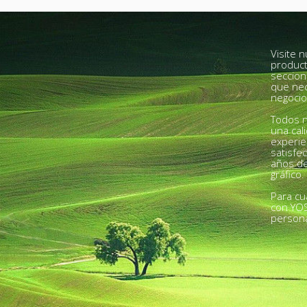
Visite 
product
seccion
que nec
negocio
Todos n
una cal
experie
satisfe
años de
gráfico.
Para cu
con YO
person