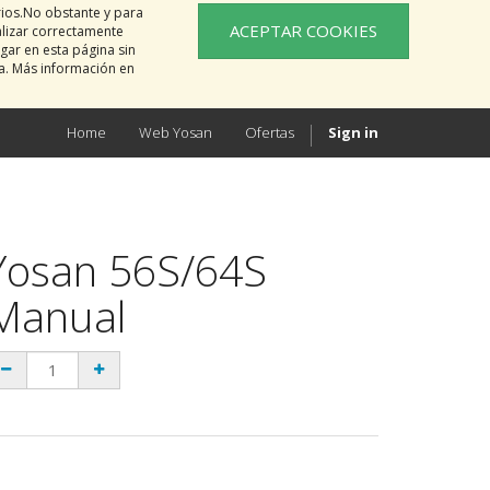
rios.No obstante y para
ACEPTAR COOKIES
alizar correctamente
gar en esta página sin
na. Más información en
Home
Web Yosan
Ofertas
Sign in
Yosan 56S/64S
Manual