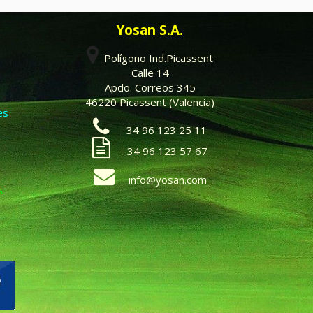
Yosan S.A.
Polígono Ind.Picassent
Calle 14
Apdo. Correos 345
46220 Picassent (Valencia)
es
34 96 123 25 11
34 96 123 57 67
info@yosan.com
s