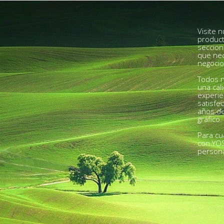
Visite 
product
seccion
que nec
negocio
Todos n
una cal
experie
satisfe
años de
gráfico.
Para cu
con YO
person