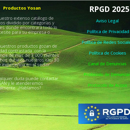
RPGD 2025
Productos Yosan
nuestro extenso catálogo de
Aviso Legal
os dividido por categorías y
es donde encontrará todo lo
Política de Privacidad
esite para su empresa o
.
Política de Redes Social
uestros productos gozan de
idad contrastada con la
Política de Cookies
ncia de más de 3.000 clientes
chos durante nuestros casi 30
Canal de Denuncias
 experiencia en el sector
Protocolo de Denuncia
alquier duda puede contactar
SAN y le atenderemos
Protocolo de Acoso
almente. ¿Hablamos?