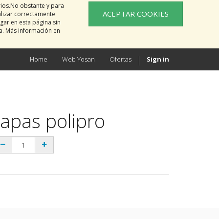
rios.No obstante y para
ACEPTAR COOKIES
alizar correctamente
gar en esta página sin
na. Más información en
Home
Web Yosan
Ofertas
Sign in
tapas polipro