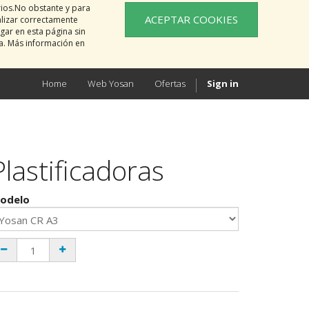
rios.No obstante y para
ACEPTAR COOKIES
alizar correctamente
gar en esta página sin
na. Más información en
Home
Web Yosan
Ofertas
Sign in
Plastificadoras
odelo