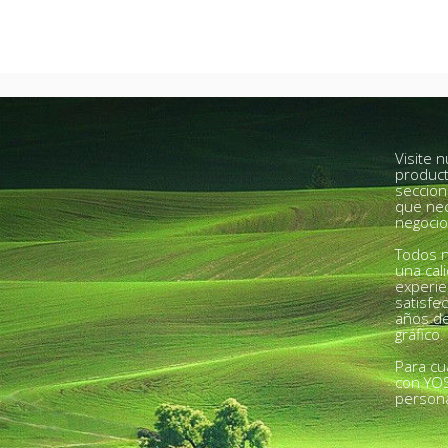
Visite 
product
seccion
que nec
negocio
Todos n
una cal
experie
satisfe
años de
gráfico.
Para cu
con YO
person