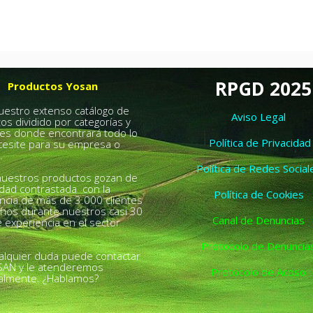
RPGD 2025
Productos Yosan
nuestro extenso catálogo de
Aviso Legal
os dividido por categorías y
es donde encontrará todo lo
Política de Privacidad
esite para su empresa o
.
Política de Redes Social
uestros productos gozan de
idad contrastada con la
Política de Cookies
ncia de más de 3.000 clientes
chos durante nuestros casi 30
Canal de Denuncias
 experiencia en el sector
Protocolo de Denuncia
alquier duda puede contactar
SAN y le atenderemos
Protocolo de Acoso
almente. ¿Hablamos?