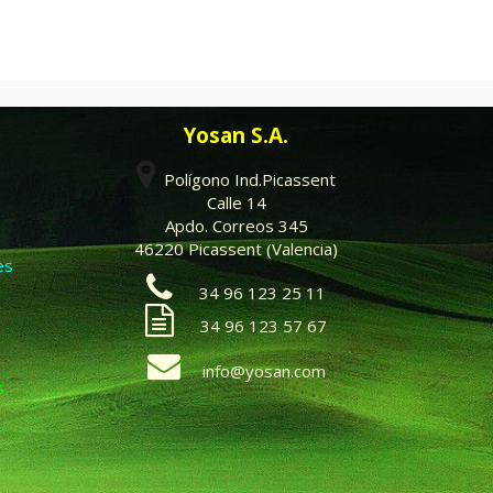
Yosan S.A.
Polígono Ind.Picassent
Calle 14
Apdo. Correos 345
46220 Picassent (Valencia)
es
34 96 123 25 11
34 96 123 57 67
info@yosan.com
s