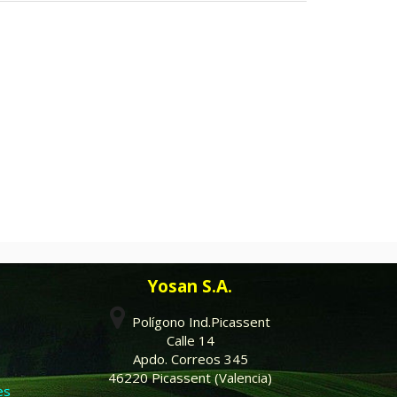
Yosan S.A.
Polígono Ind.Picassent
Calle 14
Apdo. Correos 345
46220 Picassent (Valencia)
es