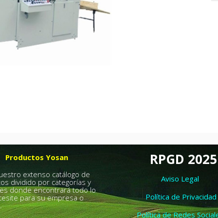
RPGD 2025
Productos Yosan
nuestro extenso catálogo de
Aviso Legal
os dividido por categorías y
es donde encontrará todo lo
Política de Privacidad
esite para su empresa o
.
Política de Redes Social