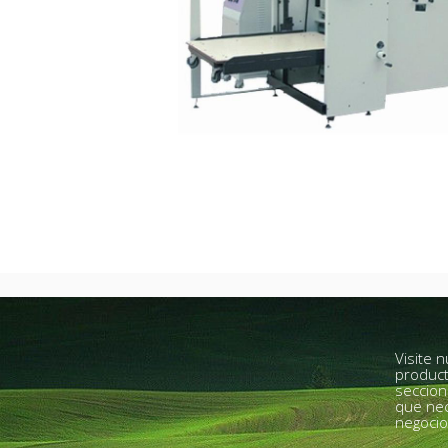
Visite 
product
seccion
que nec
negocio