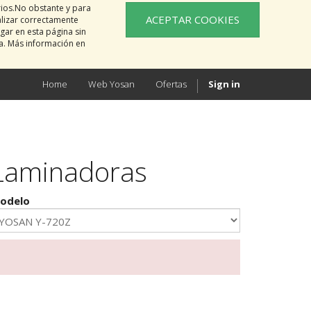
rios.No obstante y para
ACEPTAR COOKIES
alizar correctamente
gar en esta página sin
na. Más información en
Home
Web Yosan
Ofertas
Sign in
Laminadoras
odelo