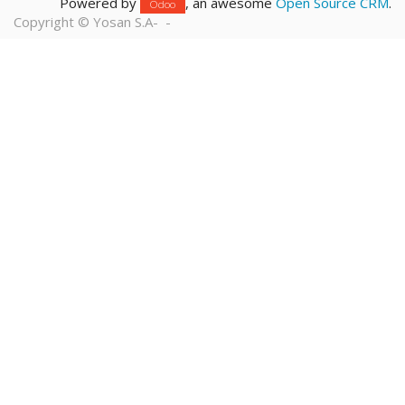
Powered by
, an awesome
Open Source CRM
.
Odoo
Copyright ©
Yosan S.A
-
-