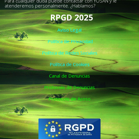
Para cualquier duda puede contactar con YOSAN y le
atenderemos personalmente. ¿Hablamos?
RPGD 2025
Aviso Legal
Política de Privacidad
Política de Redes Sociales
Política de Cookies
Canal de Denuncias
Protocolo de Denuncias
Protocolo de Acoso