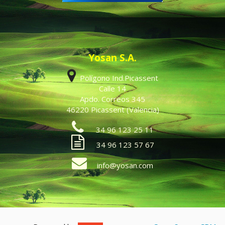
Yosan S.A.
Polígono Ind.Picassent
Calle 14
Apdo. Correos 345
46220 Picassent (Valencia)
34 96 123 25 11
34 96 123 57 67
info@yosan.com