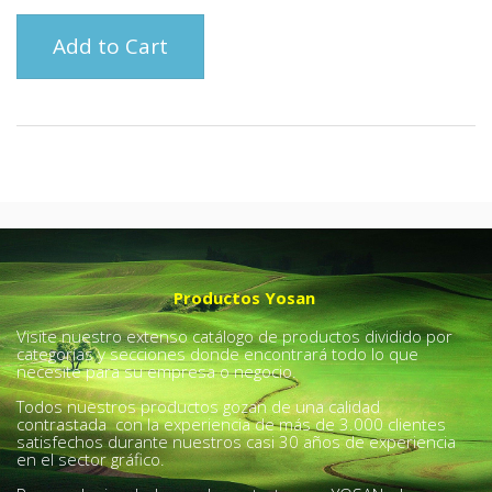
Add to Cart
Productos Yosan
Visite nuestro extenso catálogo de productos dividido por
categorías y secciones donde encontrará todo lo que
necesite para su empresa o negocio.
Todos nuestros productos gozan de una calidad
contrastada con la experiencia de más de 3.000 clientes
satisfechos durante nuestros casi 30 años de experiencia
en el sector gráfico.