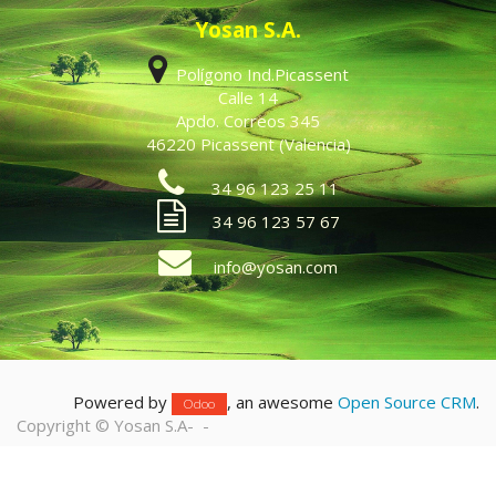
Yosan S.A.
Polígono Ind.Picassent
Calle 14
Apdo. Correos 345
46220 Picassent (Valencia)
34 96 123 25 11
34 96 123 57 67
info@yosan.com
Powered by
, an awesome
Open Source CRM
.
Odoo
Copyright ©
Yosan S.A
-
-