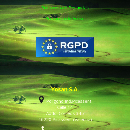
Protocolo de Denuncias
Protocolo de Acoso
Yosan S.A.
Polígono Ind.Picassent
Calle 14
Apdo. Correos 345
46220 Picassent (Valencia)