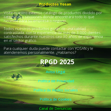
Productos Yosan
Visite nuestro extenso catálogo de productos dividido por
categorías y secciones donde encontrará todo lo que
necesite para su empresa o negocio.
Todos nuestros productos gozan de una calidad
contrastada con la experiencia de más de 3.000 clientes
satisfechos durante nuestros casi 30 años de experiencia
en el sector gráfico.
Para cualquier duda puede contactar con YOSAN y le
atenderemos personalmente. ¿Hablamos?
RPGD 2025
Aviso Legal
Política de Privacidad
Política de Redes Sociales
Política de Cookies
Canal de Denuncias