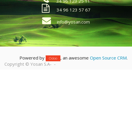
34 96 123 25 11
34 96 123 57 67
info@yosan.com
Powered by
, an awesome
Open Source CRM
.
Odoo
Copyright ©
Yosan S.A
-
-